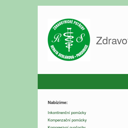
Skip
to
content
Zdravo
Nabízíme:
Inkontinenční pomůcky
Kompenzační pomůcky
Kompresivní punčochy