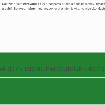
Nabízíme Vám
zdravotní obuv
s podporou příčné a podélné klenby,
dětsk
a další.
Zdravotní obuv
musí respektovat anatomické a fyziologické vlast
A 337 - 530 02 PARDUBICE - 607 0
A
SiteOrigin
Theme