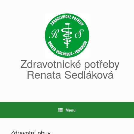
Skip
to
content
Zdravotnické potřeby
Renata Sedláková
Menu
Zdravotní obuv