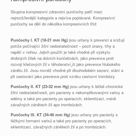
Skupina kompresivní zdravotní punčochy patří mezi
nejrozšířenější kategorie a nejvíce poptávané. Kompresivní
punčochy se dělí do několika kompresivních tříd:
Punčochy I. KT (18-21 mm Hg)
jsou určeny k prevenci a snižují
potíže počínající žilní nedostatečnosti – pocit únavy, tíhy a
napětí v nohou. Jejich použití je také vhodné při výskytu
drobných žilek na dolních končetinách, jako prevence proti
rozvoji křečových žil v těhotenství
či jako prevence hlubokého
zánětu žil. Jsou rovněž vhodné při dlouhodobém sezení, stání a
při cestování jako prevence proti vzniku cestovní trombózy.
Punčochy II. KT
(23-32 mm Hg)
jsou určeny k léčbě chronické
žilní nedostatečnosti, pro pacienty s nekomplikovanými varixy a
edémy a také pro pacienty po operacích, sklerotizaci, méně
závažných zánětech žil apo trombózách.
Punčochy III. KT
(34-46 mm Hg)
jsou určeny pro pacienty s
těžkými formami varixů a také pro pacienty po operacích,
sklerotizaci, závažných zánětech žil a po trombózách.