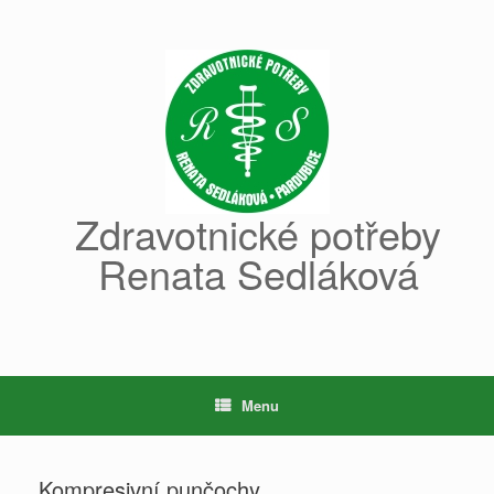
Skip
to
content
Zdravotnické potřeby
Renata Sedláková
Menu
Kompresivní punčochy